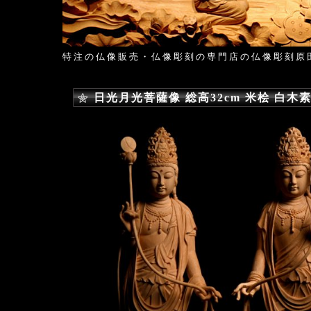
特注の仏像販売・仏像彫刻の専門店の仏像彫刻原
日光月光菩薩像 総高32cm 米桧 白木