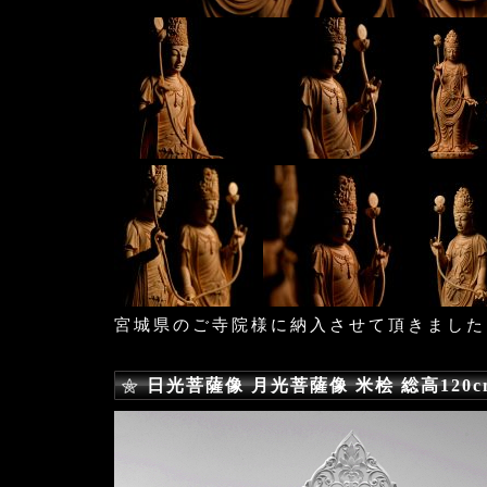
宮城県のご寺院様に納入させて頂きました
日光菩薩像 月光菩薩像 米桧 総高120c