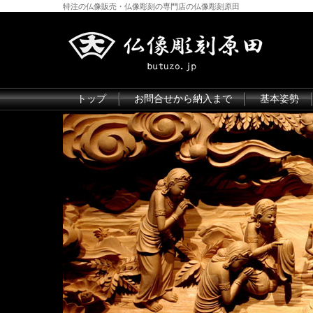
特注の仏像販売・仏像彫刻の専門店の仏像彫刻原田
トップ
お問合せから納入まで
基本姿勢