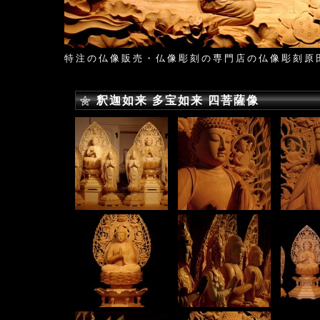
特注の仏像販売・仏像彫刻の専門店の仏像彫刻原
釈迦如来 多宝如来 四菩薩像