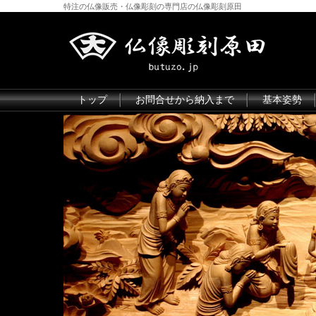
特注の仏像販売・仏像彫刻の専門店の仏像彫刻原田
トップ
お問合せから納入まで
基本姿勢