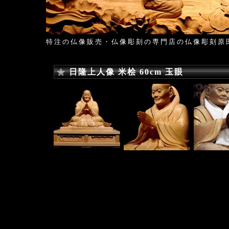
特注の仏像販売・仏像彫刻の専門店の仏像彫刻原
日隆上人像 米桧 60cm 玉眼