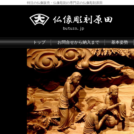
特注の仏像販売・仏像彫刻の専門店の仏像彫刻原田
トップ
お問合せから納入まで
基本姿勢