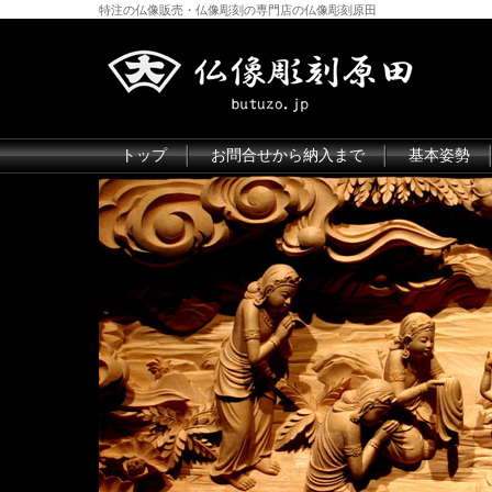
特注の仏像販売・仏像彫刻の専門店の仏像彫刻原田
トップ
お問合せから納入まで
基本姿勢