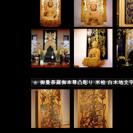
御曼荼羅御本尊凸彫り 米桧 白木地文