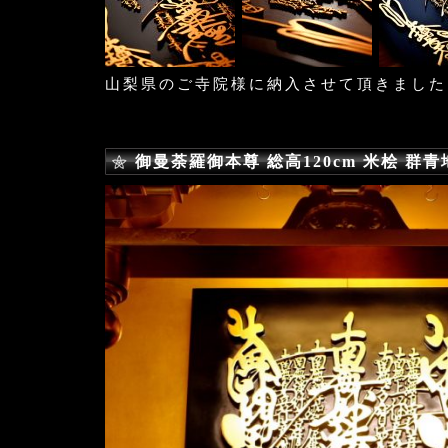
山梨県のご寺院様に納入させて頂きました
御曼荼羅御本尊 総高120cm 米桧 群