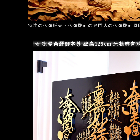
特注の仏像販売・仏像彫刻の専門店の仏像彫刻原
御曼荼羅御本尊 総高125cm 米桧群青