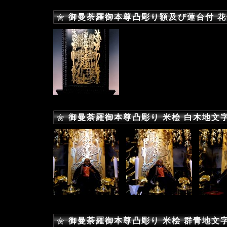
御曼荼羅御本尊凸彫り額及び蓮台付 花梨
御曼荼羅御本尊凸彫り 米桧 白木地文
御曼荼羅御本尊凸彫り 米桧 群青地文