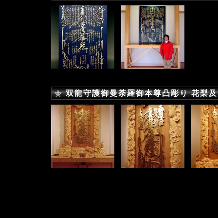
双龍守護御曼荼羅御本尊凸彫り 花梨及び