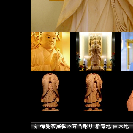
御曼荼羅御本尊凸彫り 群青地 白木地