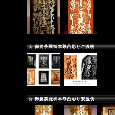
御曼荼羅御本尊凸彫りご説明
御曼荼羅御本尊凸彫り安置例