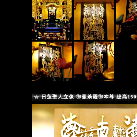
日蓮聖人立像 御曼荼羅御本尊 総高150