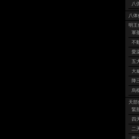
八供
八体
明王像
軍荼
不動
愛染
五大
大威
降三
烏枢
天部像
緊那
四天
二天
毘沙