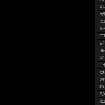
弁財
大黒
仁王
龍神
三宝
吉祥
稲荷
摩利
二十
散脂
迦楼
阿修
風神
蔵王