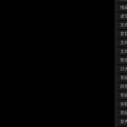
地蔵
虚空
文殊
普賢
文殊
文殊
聖僧
日
菩薩
四菩
菩薩
弥勒
菩薩
音声