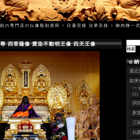
刻の専門店の仏像彫刻原田
>
日蓮宗様 法華宗様
>
御内陣一
尊 四菩薩像 愛染不動明王像 四天王像
納
最近
如来像
一
(2)
阿弥
釈迦
三昧
仏眼