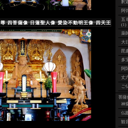
釈迦
阿弥
五
尊 四菩薩像 日蓮聖人像 愛染不動明王像 四天王
(1)
薬師
大日
毘盧
多宝
阿閦
丈六
ご仏
菩薩像
神変
仏眼
観音