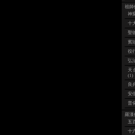
祖師像
神変
十大
聖徳
賓頭
役行
弘法
天
(1)
良弁
安倍
普化
羅漢像
五百
十六