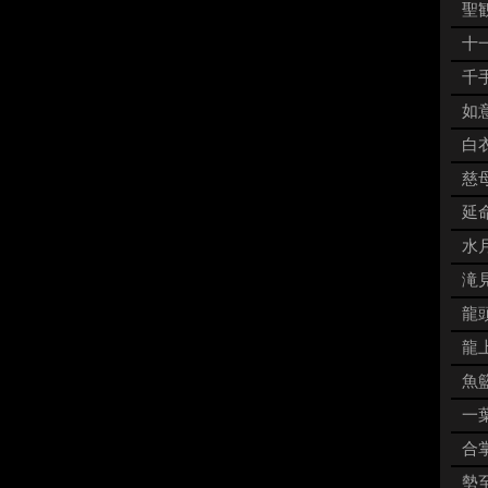
聖観
十一
千手
如意
白衣
慈母
延命
水月
滝見
龍頭
龍上
魚籃
一葉
合掌
勢至