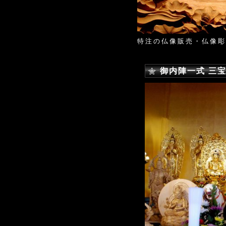
特注の仏像販売・仏像彫
御内陣一式 三宝