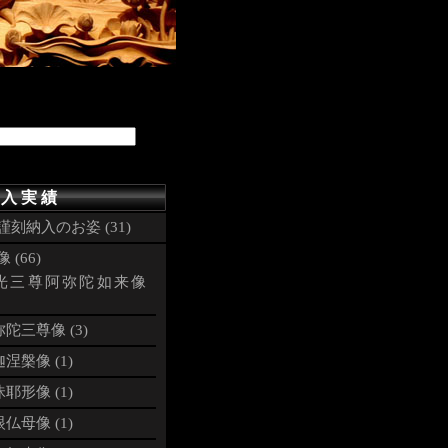
式
 入 実 績
謹刻納入のお姿 (31)
 (66)
光三尊阿弥陀如来像
陀三尊像 (3)
涅槃像 (1)
耶形像 (1)
仏母像 (1)