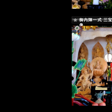
御内陣一式 三宝
像