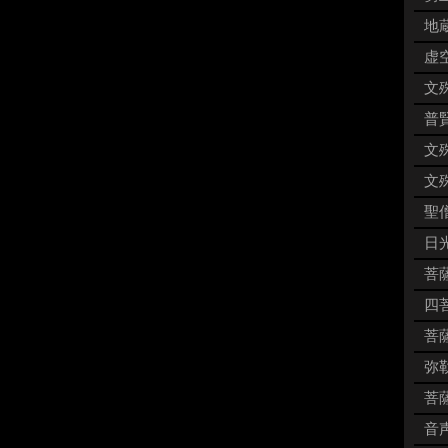
地蔵
虚空
文殊
普賢
文殊
文殊
聖僧
日
菩薩
四菩
菩薩
弥勒
菩薩
音声