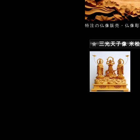
特注の仏像販売・仏像彫
三光天子像 米桧 