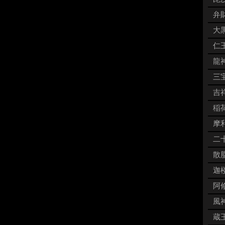
弁財
大黒
仁王
龍神
三宝
吉祥
稲荷
摩利
二十
散脂
迦楼
阿修
風神
蔵王