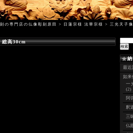
刻の専門店の仏像彫刻原田
>
日蓮宗様 法華宗様
>
三光天子
総高30cm
納
最近
如来像
一
(2)
阿弥
釈迦
三昧
仏眼