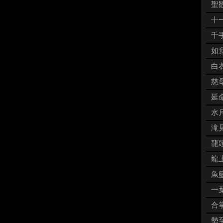
聖観
十一
千手
如意
白衣
慈母
延命
水月
滝見
龍頭
龍上
魚籃
一葉
合掌
勢至