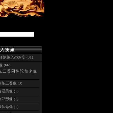
像
 入 実 績
謹刻納入のお姿 (31)
 (66)
光三尊阿弥陀如来像
陀三尊像 (3)
涅槃像 (1)
耶形像 (1)
仏母像 (1)