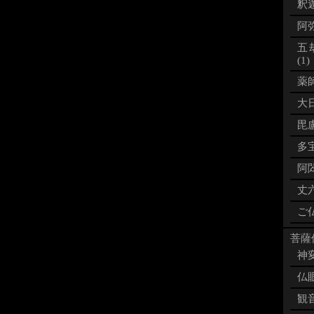
釈迦
阿弥
五
(1)
薬師
大日
毘盧
多宝
阿閦
丈六
ご仏
菩薩像
神変
仏眼
観音