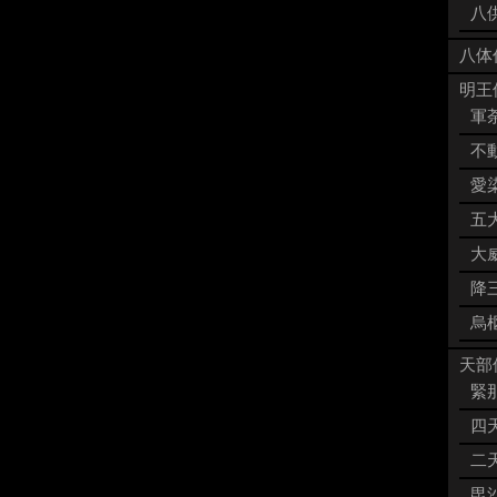
八供
八体
明王像
軍荼
不動
愛染
五大
大威
降三
烏枢
天部像
緊那
四天
二天
毘沙