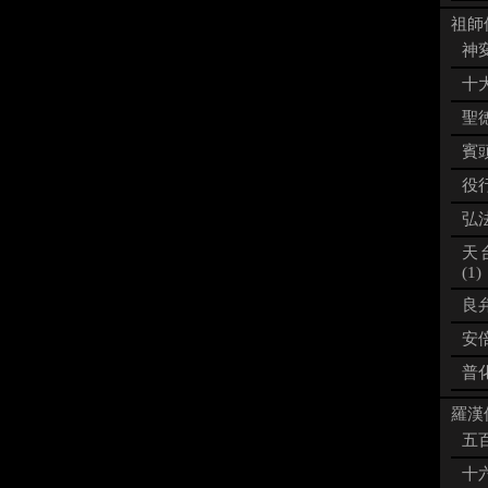
祖師像
神変
十大
聖徳
賓頭
役行
弘法
天
(1)
良弁
安倍
普化
羅漢像
五百
十六