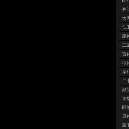
毘沙
弁財
大黒
仁王
龍神
三宝
吉祥
稲荷
摩利
二十
散脂
迦楼
阿修
風神
蔵王