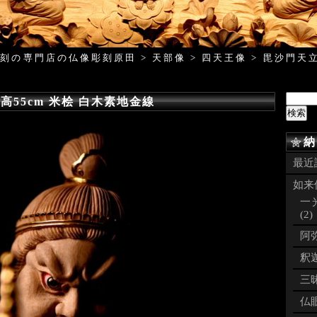
彫刻の専門店の仏像彫刻原田
>
天部像
>
四天王像
>
毘沙門天立
高55cm 米桧 白木素地金線
納
最近
如来像
一
(2)
阿弥
釈迦
三昧
仏眼