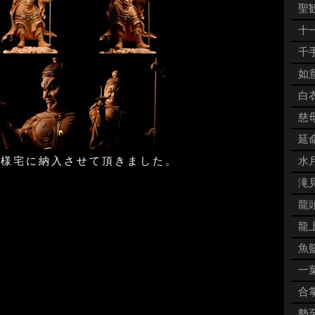
聖観
十一
千手
如意
白衣
慈母
延命
客様宅に納入させて頂きました。
水月
滝見
龍頭
龍上
魚籃
一葉
合掌
勢至