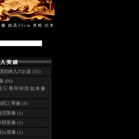
像 総高55cm 米桧 白木
 入 実 績
謹刻納入のお姿 (31)
 (66)
光三尊阿弥陀如来像
陀三尊像 (3)
涅槃像 (1)
耶形像 (1)
仏母像 (1)