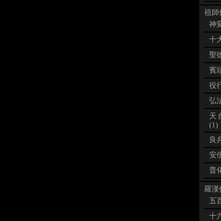
祖師像
神変
十大
聖徳
賓頭
役行
弘法
天
(1)
良弁
安倍
普化
羅漢像
五百
十六