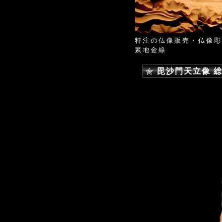
特注の仏像販売・仏像
素地金線
毘沙門天立像 総