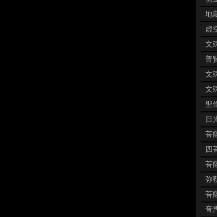
地蔵
虚空
文殊
普賢
文殊
文殊
聖僧
日
菩薩
四菩
菩薩
弥勒
菩薩
音声