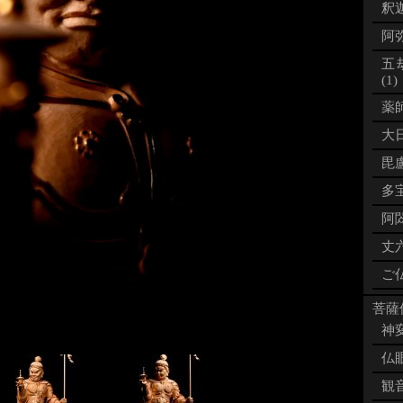
釈迦
阿弥
五
(1)
薬師
大日
毘盧
多宝
阿閦
丈六
ご仏
菩薩像
神変
仏眼
観音