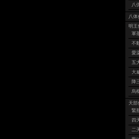
八供
八体
明王像
軍荼
不動
愛染
五大
大威
降三
烏枢
天部像
緊那
四天
二天