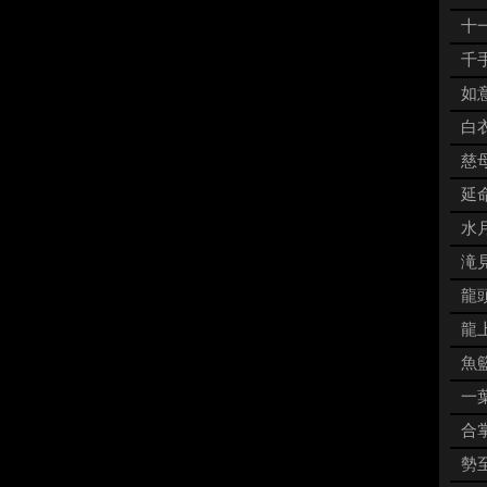
十一
千手
如意
白衣
慈母
延命
水月
滝見
龍頭
龍上
魚籃
一葉
合掌
勢至