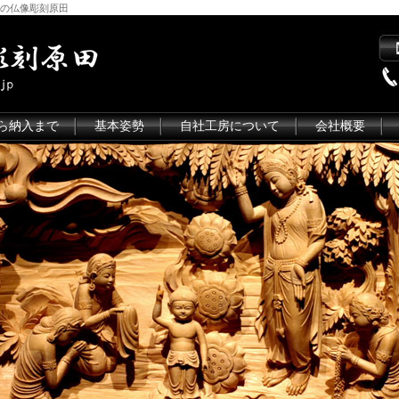
の仏像彫刻原田
ら納入まで
基本姿勢
自社工房について
会社概要