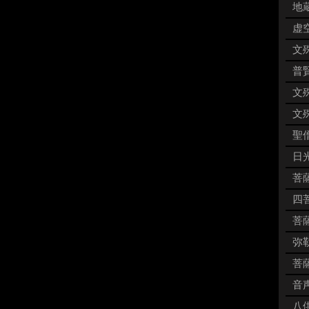
地蔵
虚空
文殊
普賢
文殊
文殊
聖僧
日
菩薩
四菩
菩薩
弥勒
菩薩
音声
八供