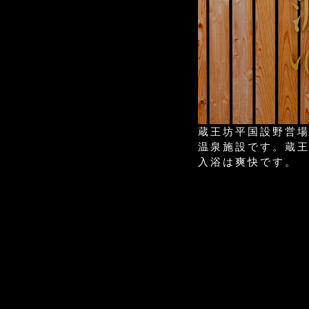
蔵王坊平国設野営
温泉施設です。蔵
入浴は爽快です。