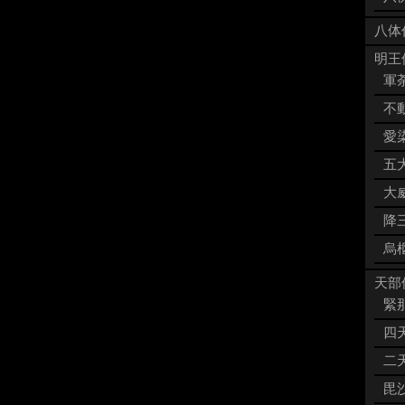
八体
明王像
軍荼
不動
愛染
五大
大威
降三
烏枢
天部像
緊那
四天
二天
毘沙