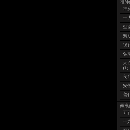
祖師像
神変
十大
聖徳
賓頭
役行
弘法
天
(1)
良弁
安倍
普化
羅漢像
五百
十六