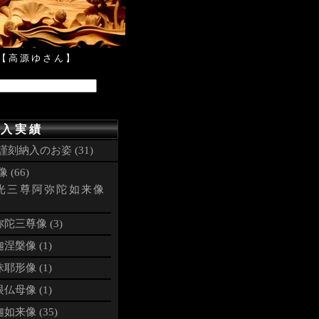
【高源ゆさん】
 入 実 績
謹刻納入のお姿 (31)
 (66)
光三尊阿弥陀如来像
陀三尊像 (3)
涅槃像 (1)
耶形像 (1)
仏母像 (1)
如来像 (35)