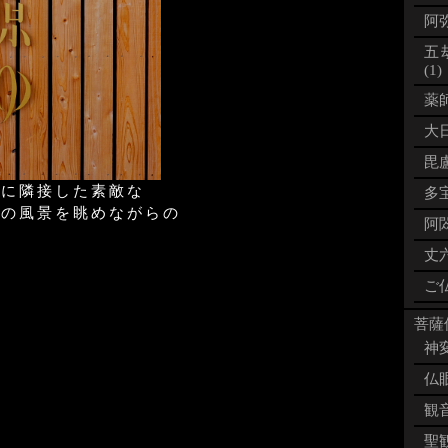
阿弥
五
(1)
薬師
大日
毘盧
場に隣接した素敵な
多宝
王の風景を眺めながらの
阿閦
丈六
ご仏
菩薩像
神変
仏眼
観音
聖観