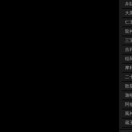
弁財
大黒
仁王
龍神
三宝
吉祥
稲荷
摩利
二十
散脂
迦楼
阿修
風神
蔵王