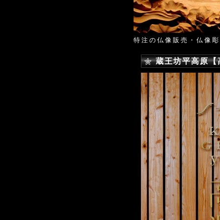
特注の仏像販売・仏像彫
蔵王坊平高原【