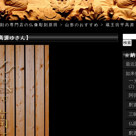
刻の専門店の仏像彫刻原田
>
山形のおすすめ
>
蔵王坊平高原
高源ゆさん】
納
最近
如来像
一
(2)
阿弥
釈迦
三昧
仏眼
釈迦