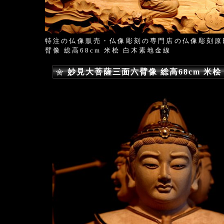
特注の仏像販売・仏像彫刻の専門店の仏像彫刻原
臂像 総高68cm 米桧 白木素地金線
妙見大菩薩三面六臂像 総高68cm 米桧