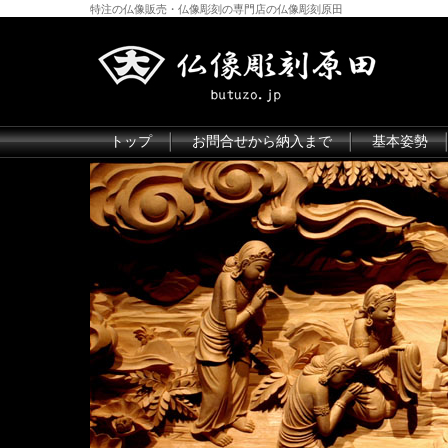
特注の仏像販売・仏像彫刻の専門店の仏像彫刻原田
トップ
お問合せから納入まで
基本姿勢