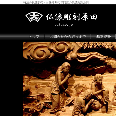
特注の仏像販売・仏像彫刻の専門店の仏像彫刻原田
トップ
お問合せから納入まで
基本姿勢