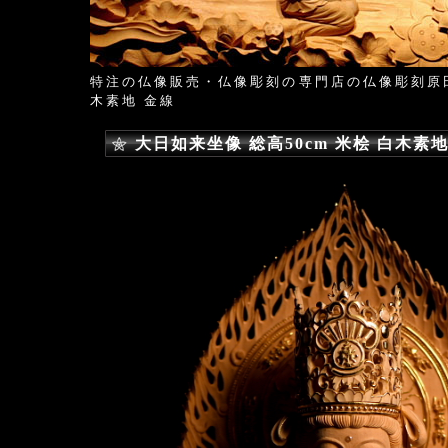
特注の仏像販売・仏像彫刻の専門店の仏像彫刻原
木素地 金線
大日如来坐像 総高50cm 米桧 白木素地