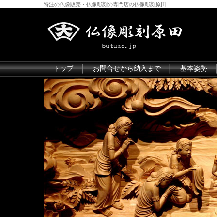
特注の仏像販売・仏像彫刻の専門店の仏像彫刻原田
トップ
お問合せから納入まで
基本姿勢