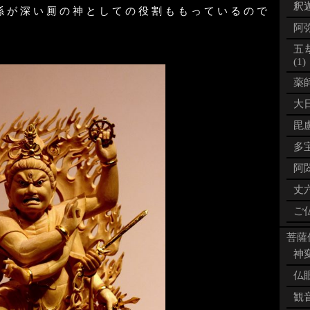
釈迦
係が深い厠の神としての役割ももっているので
阿弥
五
(1)
薬師
大日
毘盧
多宝
阿閦
丈六
ご仏
菩薩像
神変
仏眼
観音