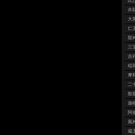
毘沙
弁財
大黒
仁王
龍神
三宝
吉祥
稲荷
摩利
二十
散脂
迦楼
阿修
風神
蔵王