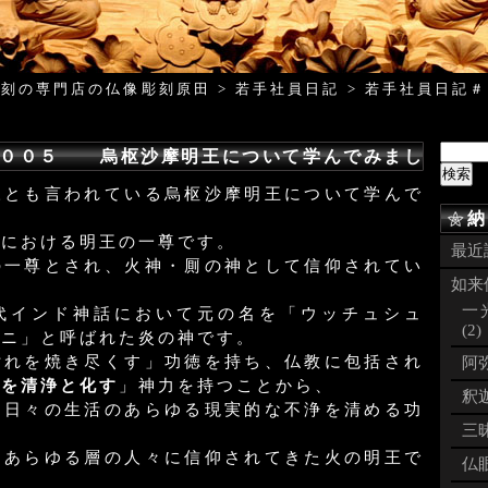
彫刻の専門店の仏像彫刻原田
>
若手社員日記
>
若手社員日記
＃００５ 烏枢沙摩明王について学んでみまし
様とも言われている烏枢沙摩明王について学んで
。
納
教における明王の一尊です。
最近
の一尊とされ、火神・厠の神として信仰されてい
如来像
一
代インド神話において元の名を「ウッチュシュ
(2)
グニ」と呼ばれた炎の神です。
汚れを焼き尽くす」功徳を持ち、仏教に包括され
阿弥
浄を清浄と化す
」神力を持つことから、
釈迦
り日々の生活のあらゆる現実的な不浄を清める功
三昧
てあらゆる層の人々に信仰されてきた火の明王で
仏眼