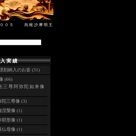
＃００５ 烏枢沙摩明王
 入 実 績
謹刻納入のお姿 (31)
 (66)
光三尊阿弥陀如来像
陀三尊像 (3)
涅槃像 (1)
耶形像 (1)
仏母像 (1)