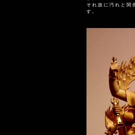
それ故に汚れと関
す。