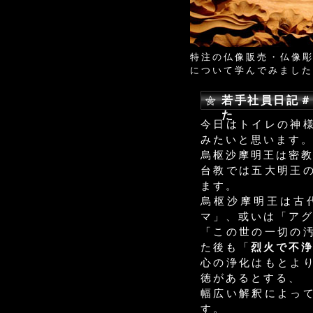
特注の仏像販売・仏像
について学んでみました
若手社員日記
た
今日はトイレの神
みたいと思います
烏枢沙摩明王は密
台教では五大明王
ます。
烏枢沙摩明王は古
マ」、或いは「ア
「この世の一切の
た後も「
烈火で不
心の浄化はもとよ
徳があるとする、
幅広い解釈によっ
す。