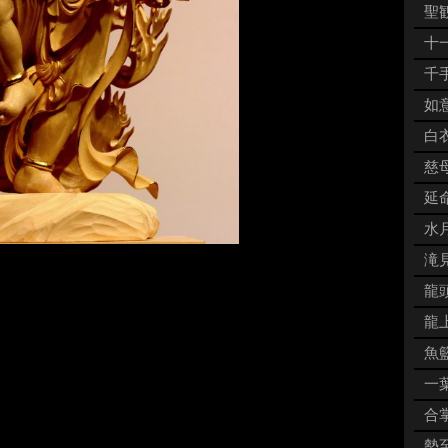
聖観
十一
千手
如意
白衣
慈母
延命
水月
７
滝見
龍頭
龍上
魚籃
一葉
合掌
勢至