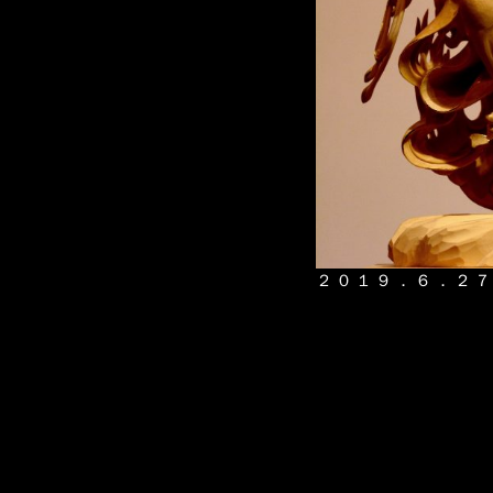
２０１９．６．２