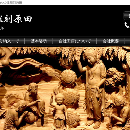
の仏像彫刻原田
ら納入まで
基本姿勢
自社工房について
会社概要