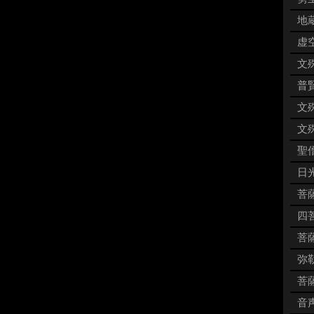
地蔵
虚空
文殊
普賢
文殊
文殊
聖僧
日
菩薩
四菩
菩薩
弥勒
菩薩
音声