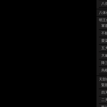
八供
八体
明王像
軍荼
不動
愛染
五大
大威
降三
烏枢
天部像
緊那
四天
二天