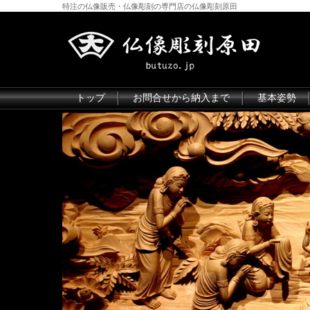
特注の仏像販売・仏像彫刻の専門店の仏像彫刻原田
トップ
お問合せから納入まで
基本姿勢