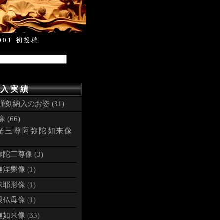
001 初投稿
 入 実 績
謹刻納入のお姿 (31)
 (66)
光三尊阿弥陀如来像
陀三尊像 (3)
涅槃像 (1)
耶形像 (1)
仏母像 (1)
如来像 (35)