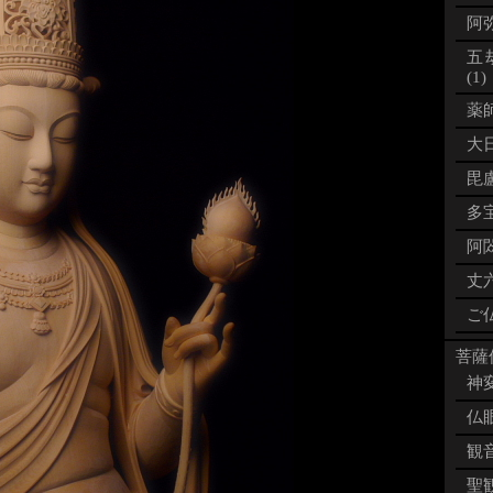
阿弥
五
(1)
薬師
大日
毘盧
多宝
阿閦
丈六
ご仏
菩薩像
神変
仏眼
観音
聖観