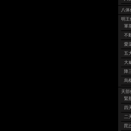
八体
明王像
軍荼
不動
愛染
五大
大威
降三
烏枢
天部像
緊那
四天
二天
毘沙