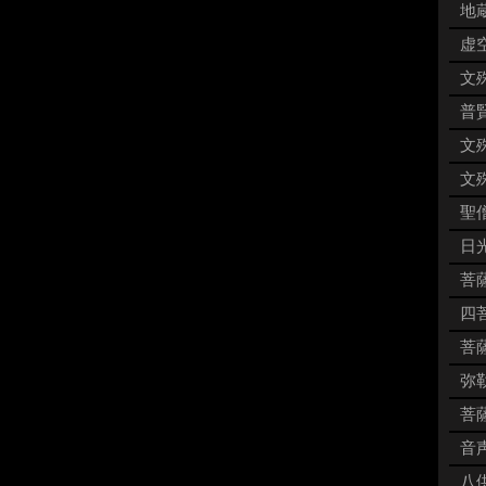
地蔵
虚空
文殊
普賢
文殊
文殊
聖僧
日
菩薩
四菩
菩薩
弥勒
菩薩
音声
八供