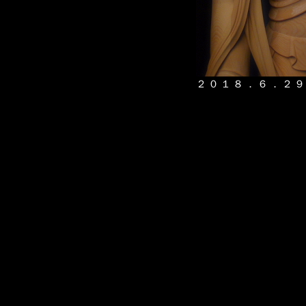
２０１８．６．２