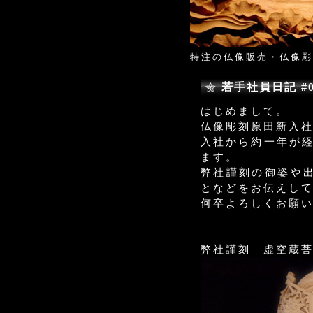
特注の仏像販売・仏像彫
若手社員日記 #
はじめまして。
仏像彫刻原田新入
入社から約一年が経
ます。
弊社謹刻の御姿や
となどをお伝えし
何卒よろしくお願
弊社謹刻 虚空蔵