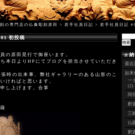
刻の専門店の仏像彫刻原田
>
若手社員日記
>
若手社員日記 #
001 初投稿
社員の原田晃行で御座います。
納
ち本日よりHPにてブログを担当させていただき
最近
如来像
出張時の出来事、弊社ギャラリーのある山形のこ
一
ていければと思います。
(2)
い申し上げます。合掌
阿弥
釈迦
菩薩
三昧
仏眼
釈迦