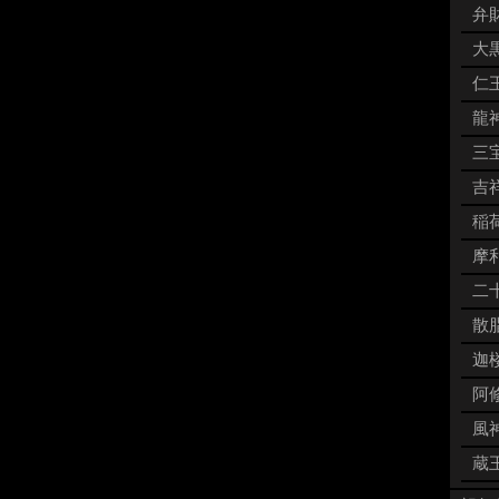
弁財
大黒
仁王
龍神
三宝
吉祥
稲荷
摩利
二十
散脂
迦楼
阿修
風神
蔵王