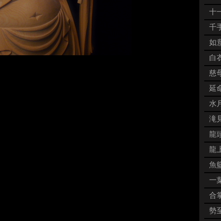
十一
千手
如意
白衣
９
慈母
延命
水月
滝見
龍頭
龍上
魚籃
一葉
合掌
勢至