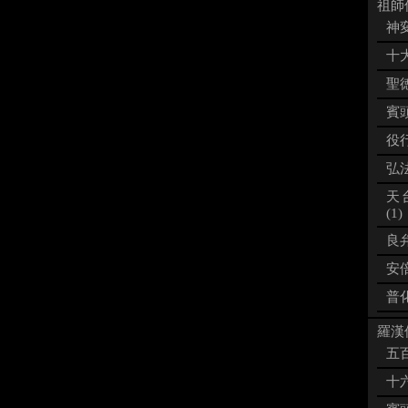
祖師像
神変
十大
聖徳
賓頭
役行
弘法
天
(1)
良弁
安倍
普化
羅漢像
五百
十六