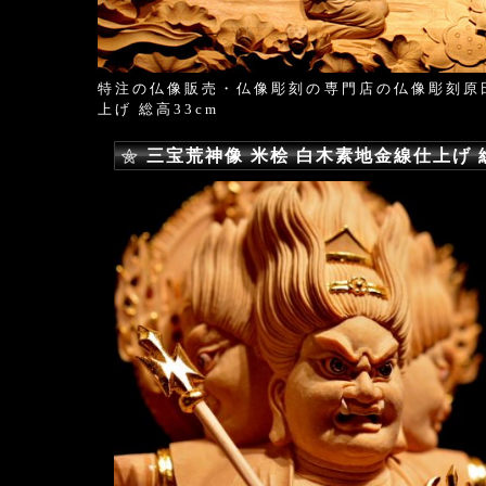
特注の仏像販売・仏像彫刻の専門店の仏像彫刻原
上げ 総高33cm
三宝荒神像 米桧 白木素地金線仕上げ 総