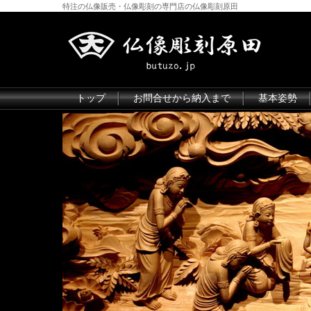
特注の仏像販売・仏像彫刻の専門店の仏像彫刻原田
トップ
お問合せから納入まで
基本姿勢