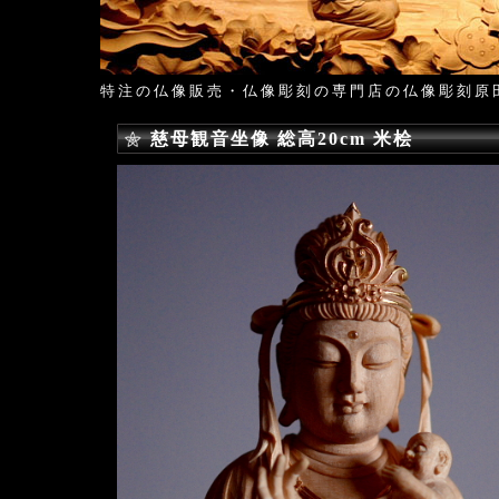
特注の仏像販売・仏像彫刻の専門店の仏像彫刻原
慈母観音坐像 総高20cm 米桧