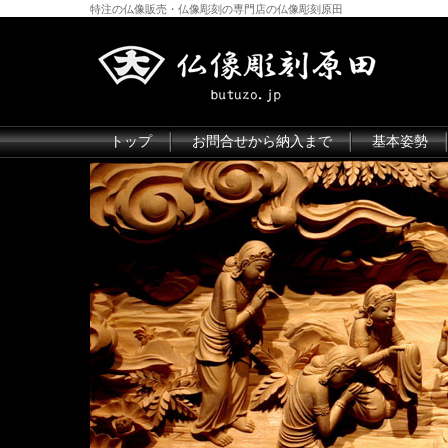
特注の仏像販売・仏像彫刻の専門店の仏像彫刻原田
トップ
お問合せから納入まで
基本姿勢