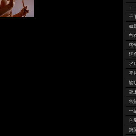
十一
千手
如意
白衣
慈母
延命
水月
滝見
龍頭
龍上
魚籃
一葉
合掌
勢至