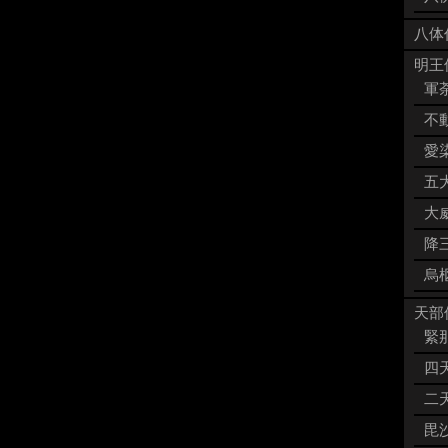
八体
明王像
軍荼
不動
愛染
五大
大威
降三
烏枢
天部像
緊那
四天
二天
毘沙