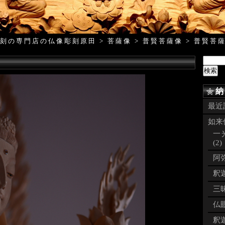
刻の専門店の仏像彫刻原田
>
菩薩像
>
普賢菩薩像
>
普賢菩
納
最近
如来像
一
(2)
阿弥
釈迦
三昧
仏眼
釈迦