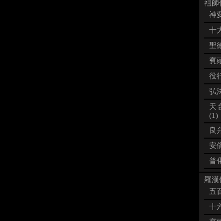
祖師像
神変
十大
聖徳
賓頭
役行
弘法
天
(1)
良弁
安倍
普化
羅漢像
五百
十六