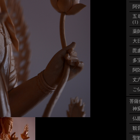
阿弥
五
(1)
薬師
大日
毘盧
多宝
阿閦
丈六
ご仏
菩薩像
神変
仏眼
観音
聖観