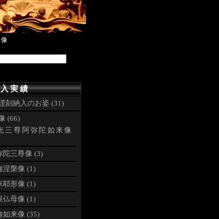
薩像
 入 実 績
謹刻納入のお姿 (31)
 (66)
光三尊阿弥陀如来像
陀三尊像 (3)
涅槃像 (1)
耶形像 (1)
仏母像 (1)
如来像 (35)