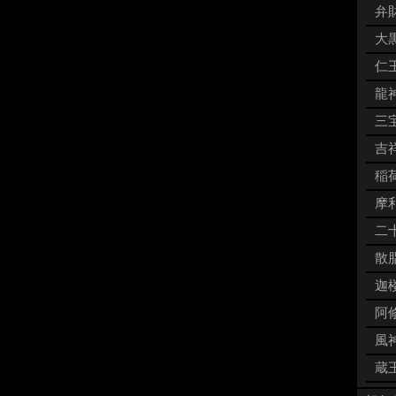
弁財
大黒
仁王
龍神
三宝
吉祥
稲荷
摩利
二十
散脂
迦楼
阿修
風神
蔵王