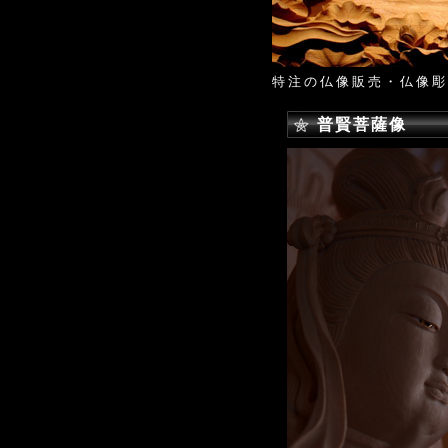
特注の仏像販売・仏像彫
普賢菩薩像