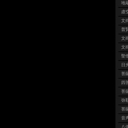
地蔵
虚空
文殊
普賢
文殊
文殊
聖僧
日
菩薩
四菩
菩薩
弥勒
菩薩
音声
八供