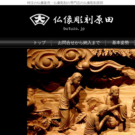
特注の仏像販売・仏像彫刻の専門店の仏像彫刻原田
トップ
お問合せから納入まで
基本姿勢