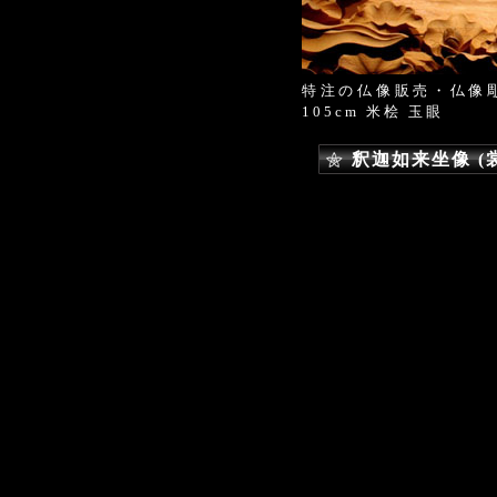
特注の仏像販売・仏像
105cm 米桧 玉眼
釈迦如来坐像 (裳