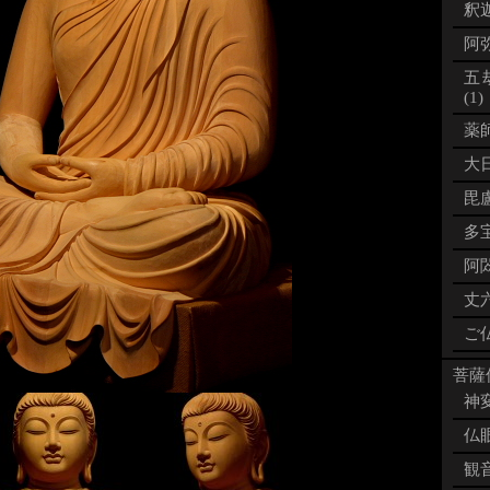
釈迦
阿弥
五
(1)
薬師
大日
毘盧
多宝
阿閦
丈六
ご仏
菩薩像
神変
仏眼
観音