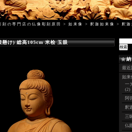
彫刻の専門店の仏像彫刻原田
>
如来像
>
釈迦如来像
>
釈迦
懸け) 総高105cm 米桧 玉眼
納
最近
如来像
一
(2)
阿弥
釈迦
三昧
仏眼