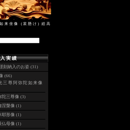
如来坐像 (裳懸け) 総高
 入 実 績
謹刻納入のお姿 (31)
 (66)
光三尊阿弥陀如来像
陀三尊像 (3)
涅槃像 (1)
耶形像 (1)
仏母像 (1)