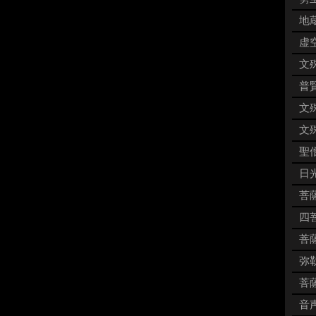
地蔵
虚空
文殊
普賢
文殊
文殊
聖僧
日
菩薩
四菩
菩薩
弥勒
菩薩
音声