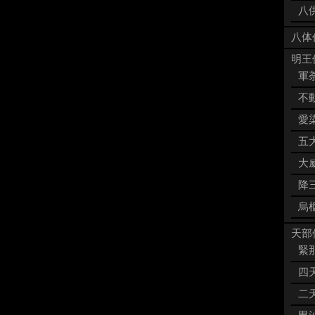
八供
八体
明王像
軍荼
不動
愛染
五大
大威
降三
烏枢
天部像
緊那
四天
二天