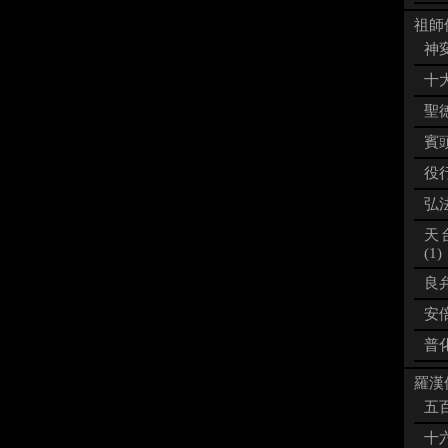
祖師像
神変
十大
聖徳
賓頭
役行
弘法
天
(1)
良弁
安倍
普化
羅漢像
五百
十六