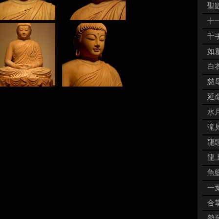
聖観
十一
千手
如意
白衣
慈母
延命
水月
滝見
龍頭
龍上
魚籃
一葉
合掌
勢至