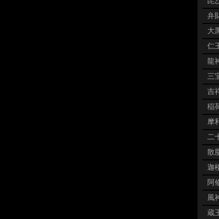
毘沙
弁財
大黒
仁王
龍神
三宝
吉祥
稲荷
摩利
二十
散脂
迦楼
阿修
風神
蔵王