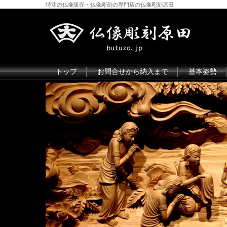
特注の仏像販売・仏像彫刻の専門店の仏像彫刻原田
トップ
お問合せから納入まで
基本姿勢