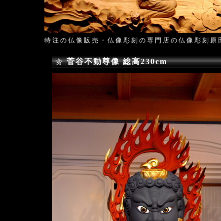
特注の仏像販売・仏像彫刻の専門店の仏像彫刻原
菅谷不動尊像 総高230cm