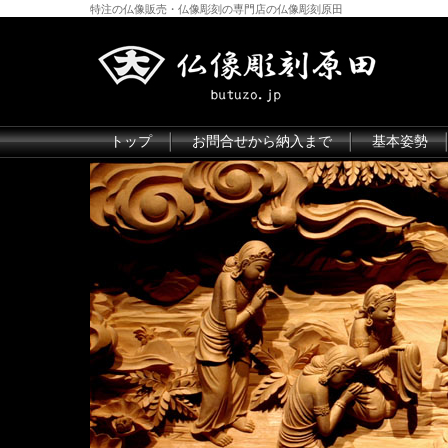
特注の仏像販売・仏像彫刻の専門店の仏像彫刻原田
トップ
お問合せから納入まで
基本姿勢