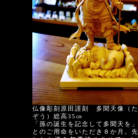
仏像彫刻原田謹刻 多聞天像（
ぞう）総高35㎝
「孫の誕生を記念して多聞天を
とのご用命をいただき８か月。