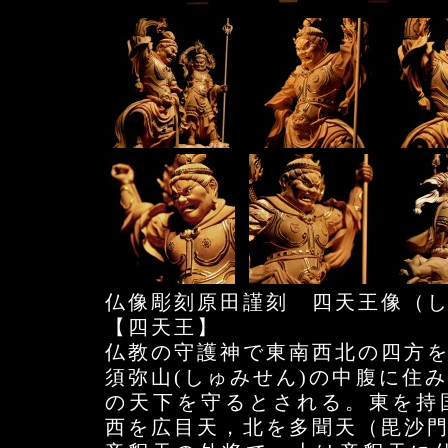
仏像彫刻原田謹刻 四天王像（
【四天王】
仏教の守護神で東南西北の四方
須弥山(しゅみせん)の中腹に住
の天下を守るとされる。東を持
西を広目天，北を多聞天（毘沙