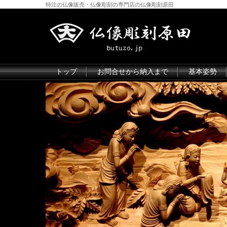
特注の仏像販売・仏像彫刻の専門店の仏像彫刻原田
トップ
お問合せから納入まで
基本姿勢