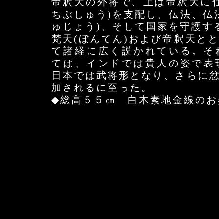
帝釈天の外将で、上は帝釈天に
ちぶしゅう)を支配し、仏法、仏
ゅじょう)、そして国家を守護す
梵天(ぼんてん)および帝釈天と
て諸経に広く説かれている。そ
ては、インドでは貴人の姿で表
日本では武将形となり、さらに忿
加されるに至った。
◆総高５５㎝ 白木素地金線のお