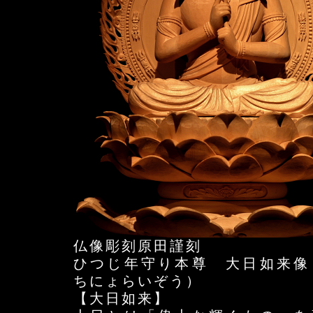
仏像彫刻原田謹刻
ひつじ年守り本尊 大日如来像
ちにょらいぞう）
【大日如来】