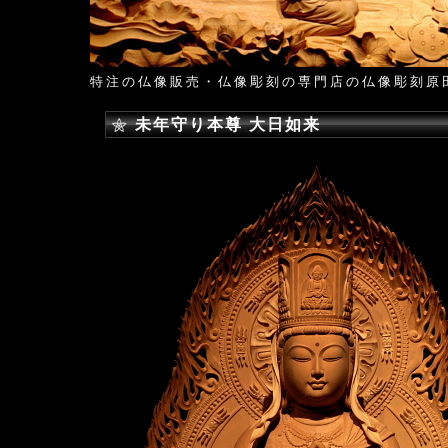
特注の仏像販売・仏像彫刻の専門店の仏像彫刻原
未年守り本尊 大日如来