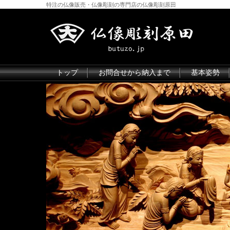
特注の仏像販売・仏像彫刻の専門店の仏像彫刻原田
トップ
お問合せから納入まで
基本姿勢