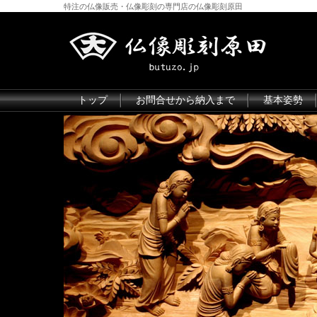
特注の仏像販売・仏像彫刻の専門店の仏像彫刻原田
トップ
お問合せから納入まで
基本姿勢