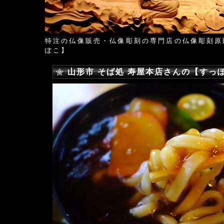
特注の仏像販売・仏像彫刻の専門店の仏像彫刻原
ぽこ】
山形市 そば処 寿屋本店さんの【すっ