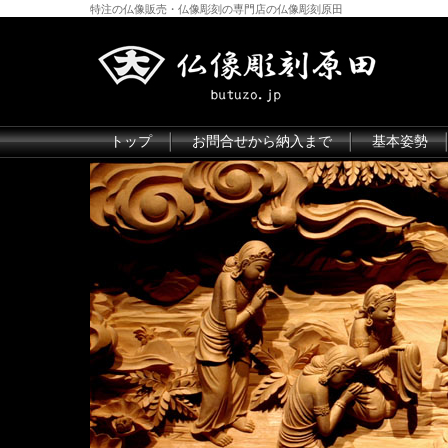
特注の仏像販売・仏像彫刻の専門店の仏像彫刻原田
トップ
お問合せから納入まで
基本姿勢