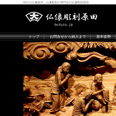
特注の仏像販売・仏像彫刻の専門店の仏像彫刻原田
トップ
お問合せから納入まで
基本姿勢