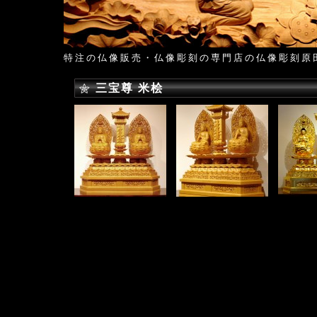
特注の仏像販売・仏像彫刻の専門店の仏像彫刻原
三宝尊 米桧