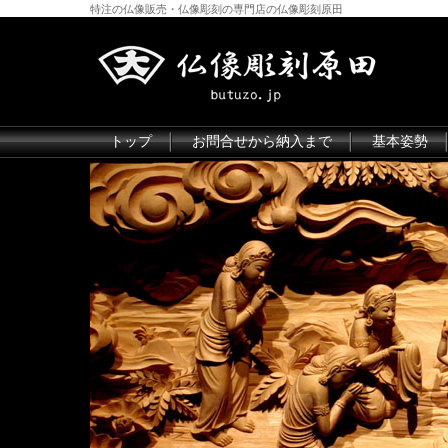
特注の仏像販売・仏像彫刻の専門店の仏像彫刻原田
トップ
お問合せから納入まで
基本姿勢