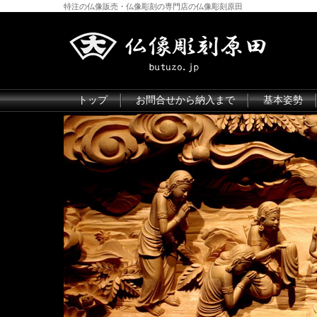
特注の仏像販売・仏像彫刻の専門店の仏像彫刻原田
トップ
お問合せから納入まで
基本姿勢