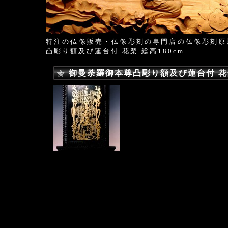
特注の仏像販売・仏像彫刻の専門店の仏像彫刻原
凸彫り額及び蓮台付 花梨 総高180cm
御曼荼羅御本尊凸彫り額及び蓮台付 花梨