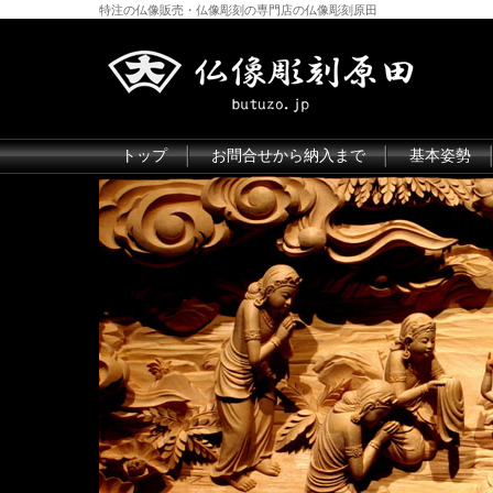
特注の仏像販売・仏像彫刻の専門店の仏像彫刻原田
トップ
お問合せから納入まで
基本姿勢