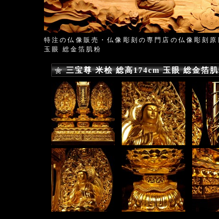
特注の仏像販売・仏像彫刻の専門店の仏像彫刻原
玉眼 総金箔肌粉
三宝尊 米桧 総高174cm 玉眼 総金箔