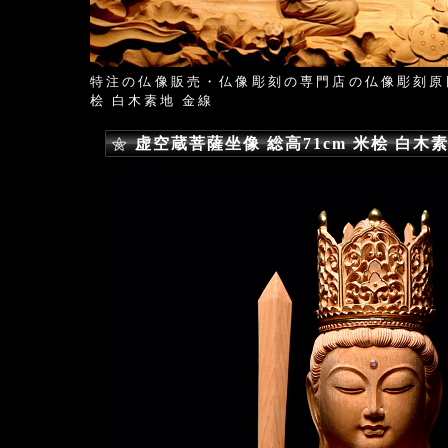
特注の仏像販売・仏像彫刻の専門店の仏像彫刻原
桧 白木素地 金線
虚空蔵菩薩坐像 総高71cm 米桧 白木