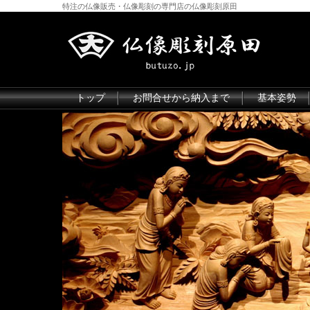
特注の仏像販売・仏像彫刻の専門店の仏像彫刻原田
トップ
お問合せから納入まで
基本姿勢